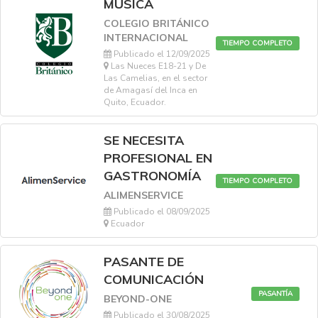
MÚSICA
COLEGIO BRITÁNICO
INTERNACIONAL
TIEMPO COMPLETO
Publicado el 12/09/2025
Las Nueces E18-21 y De
Las Camelias, en el sector
de Amagasí del Inca en
Quito, Ecuador.
SE NECESITA
PROFESIONAL EN
GASTRONOMÍA
TIEMPO COMPLETO
ALIMENSERVICE
Publicado el 08/09/2025
Ecuador
PASANTE DE
COMUNICACIÓN
PASANTÍA
BEYOND-ONE
Publicado el 30/08/2025