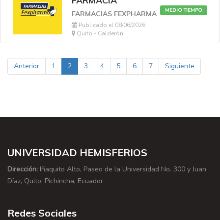
FARMACIA
MEDIO TIEMPO
FARMACIAS FEXPHARMA
Publicado el 08/06/2026
Quito - Calderón
Anterior
1
2
3
4
5
6
7
Siguiente
UNIVERSIDAD HEMISFERIOS
Dirección:
Iñaquito Alto, Paseo de la Universidad No. 300 y Juan
Díaz, Quito, Pichincha, Ecuador
Redes Sociales