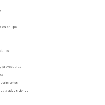
s
o en equipo
ciones
 y proveedores
ra
querimientos
ada a adquisiciones