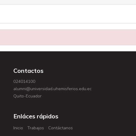
Contactos
024014100
alumni@universidad.uhemisferios.edu.ec
Quito-Ecuador
Enláces rápidos
Inicio
Trabajos
Contáctanos