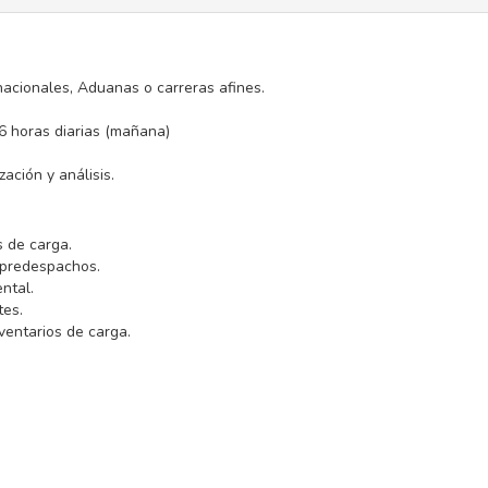
nacionales, Aduanas o carreras afines.
 6 horas diarias (mañana)
ación y análisis.
s de carga.
 predespachos.
ntal.
tes.
nventarios de carga.