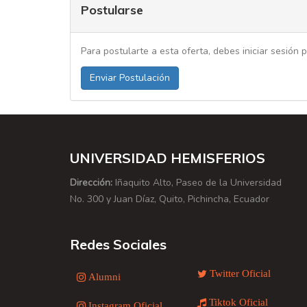
Postularse
Para postularte a esta oferta, debes iniciar sesión p
Enviar Postulación
UNIVERSIDAD HEMISFERIOS
Dirección:
Iñaquito Alto, Paseo de la Universidad
No. 300 y Juan Díaz, Quito, Pichincha, Ecuador
Redes Sociales
Twitter Oficial
Alumni
Tiktok Oficial
Instagram Oficial