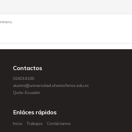
rimero.
Contactos
024014100
alumni@universidad.uhemisferios.edu.ec
Quito-Ecuador
Enláces rápidos
Inicio
Trabajos
Contáctanos